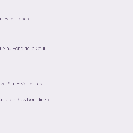
eules-les-roses
rie au Fond de la Cour –
val Situ – Veules-les-
 amis de Stas Borodine » –