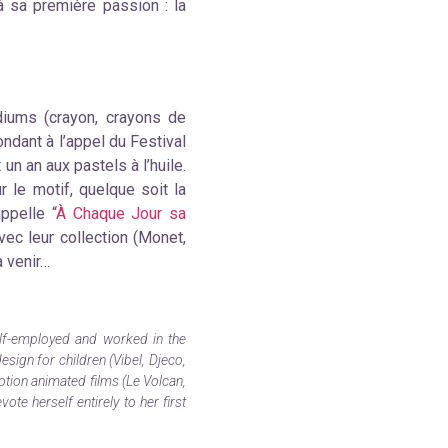
 sa première passion : la
édiums (crayon, crayons de
ondant à l’appel du Festival
n an aux pastels à l’huile.
r le motif, quelque soit la
ppelle “
À Chaque Jour sa
ec leur collection (Monet,
à venir…
elf-employed and worked in the
esign for children (Vibel, Djeco,
otion animated films (Le Volcan,
te herself entirely to her first