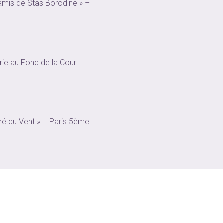
 amis de Stas Borodine » –
rie au Fond de la Cour –
Gré du Vent » – Paris 5ème