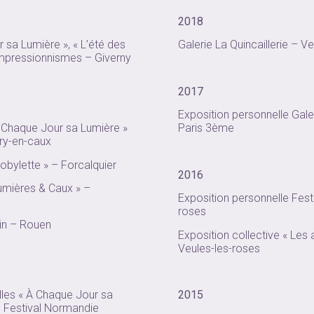
2018
 sa Lumière », « L’été des
Galerie La Quincaillerie – V
Impressionnismes – Giverny
2017
Exposition personnelle Gale
À Chaque Jour sa Lumière »
Paris 3ème
ery-en-caux
obylette » – Forcalquier
2016
Lumières & Caux » –
Exposition personnelle Festi
roses
lin – Rouen
Exposition collective « Les
Veules-les-roses
lles « À Chaque Jour sa
2015
u Festival Normandie