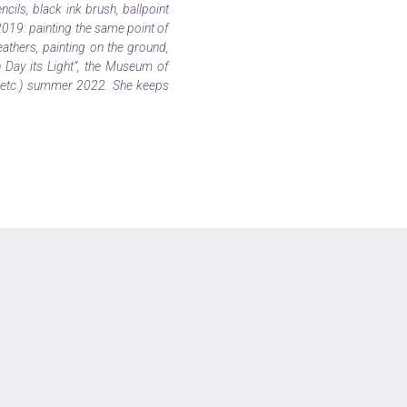
cils, black ink brush, ballpoint
2019: painting the same point of
eathers, painting on the ground,
h Day its Light”, the Museum of
n, etc.) summer 2022. She keeps