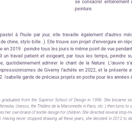
se consacrer entièrement à
peinture.
pastel à l’huile par jour, elle travaille également d’autres m
 de chine, stylo bille…). Elle trouve son projet d’envergure en rép
en 2019 : peindre tous les jours le même point de vue pendant u
 un travail patient et exigeant, par tous les temps, peindre su
ie, quotidiennement admirer le chant de la Nature. L’œuvre s’a
mpressionnismes de Giverny l’achète en 2022, et la présente av
22.
Isabelle garde de précieux projets en poche pour les années 
in graduated from the Superior School of Design in 1996. She became s
timedia, Unesco, the Théâtre de la Marionnette in Paris, etc. ) then turns to d
tes her own brand of textile design for children. She directed several stop-m
. Having never stopped drawing all these years, she decided in 2012 to devo