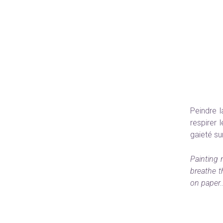
Peindre 
respirer 
gaieté su
Painting n
breathe th
on paper