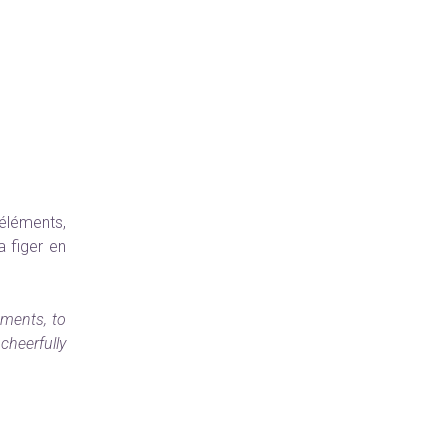
éléments,
a figer en
lements, to
 cheerfully